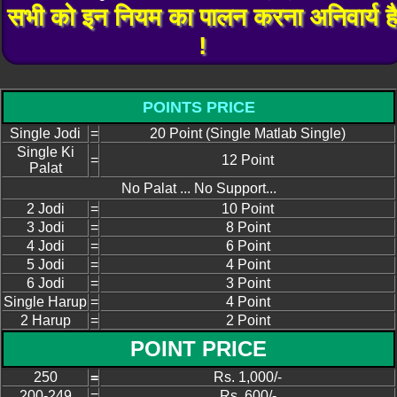
सभी को इन नियम का पालन करना अनिवार्य ह
!
POINTS PRICE
Single Jodi
=
20 Point (Single Matlab Single)
Single Ki
=
12 Point
Palat
No Palat ... No Support...
2 Jodi
=
10 Point
3 Jodi
=
8 Point
4 Jodi
=
6 Point
5 Jodi
=
4 Point
6 Jodi
=
3 Point
Single Harup
=
4 Point
2 Harup
=
2 Point
POINT PRICE
250
=
Rs. 1,000/-
200-249
=
Rs. 600/-